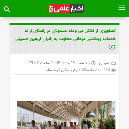
menu
search
تصاویری از تلاش بی وقفه مسئولان در راستای ارائه
خدمات بهداشتی درمانی مطلوب به زائران اربعین حسینی
(ع)
عمومی
پنجشنبه 19 مرداد 1402 ساعت 19:52
access_time
folder_open
433
دانشگاه علوم پزشکی کرمانشاه
link
visibility