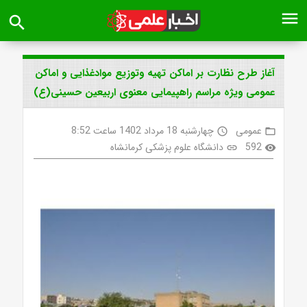
menu
search
آغاز طرح نظارت بر اماکن تهیه وتوزیع موادغذایی و اماکن
عمومی ویژه مراسم راهپیمایی معنوی اربیعین حسینی(ع)
عمومی
چهارشنبه 18 مرداد 1402 ساعت 8:52
access_time
folder_open
592
دانشگاه علوم پزشکی کرمانشاه
link
visibility