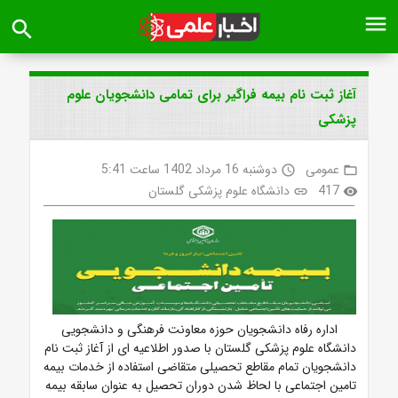
menu
search
آغاز ثبت نام بیمه فراگیر برای تمامی دانشجویان علوم
پزشکی
عمومی
دوشنبه 16 مرداد 1402 ساعت 5:41
access_time
folder_open
417
دانشگاه علوم پزشکی گلستان
link
visibility
اداره رفاه دانشجویان حوزه معاونت فرهنگی و دانشجویی
دانشگاه علوم پزشکی گلستان با صدور اطلاعیه ای از آغاز ثبت نام
دانشجویان تمام مقاطع تحصیلی متقاضی استفاده از خدمات بیمه
تامین اجتماعی با لحاظ شدن دوران تحصیل به عنوان سابقه بیمه