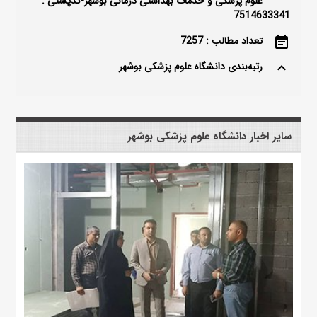
علوم پزشکی و خدمات بهداشتی درمانی بوشهر-کدپستی :
7514633341
تعداد مطالب : 7257
event_note
رتبه‌بندی دانشگاه علوم پزشکی بوشهر
keyboard_arrow_up
سایر اخبار دانشگاه علوم پزشکی بوشهر