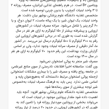
پروتئین بالا و باکیفیت، کلسیم، ویتامین‌های مختلف به ویژه
ویتامین B۲ است. در هرم راهنمای غذایی ایرانیان، مصرف روزانه ۲
تا ۳ واحد لبنیات کم‌چرب یا بدون چربی توصیه شده است.
متخصص تغذیه دانشگاه علوم پزشکی بوشهر بیان داشت: هر
واحد لبنیات، یک لیوان شیر، یا یک پیاله ماست، ۲ لیوان دوغ، و یا
۶۰ گرم پنیر را شامل می‌شود. سرانه مصرف لبنیات در کشورهای
اروپایی و پیشرفته بیشتر از ۱۵۰ کیلوگرم به ازای هر نفر در سال
گزارش شده است به طوری که در برخی کشورهای اروپایی این
رقم به ۳۰۰ کیلوگرم تا ۵۰۰ کیلوگرم درسال نیز می‌رسد. در کشور
ما، آمار دقیقی از مصرف سرانه لبنیات وجود ندارد، ولی بر اساس
گزارش وزارت بهداشت، این رقم حدود ۷۰ کیلوگرم به ازای هر نفر
در سال ۱۴۰۰ بوده است.
مصرف شیر منجر به پوکی استخوان نمی‌شود
وی گفت: متاسفانه اخیراً اطلاعات نادرستی از سوی منابع غیرعلمی
در جامعه رواج یافته و مصرف شیر را با بیماری مشکلات استخوانی
ازجمله پوکی استخوان مرتبط دانسته‌اند که به‌هیچ‌عنوان پایه و
اساس علمی ندارد. پس باید به فرهنگ مصرف لبنیات به‌خصوص
شیر توجه بیشتری از سوی رسانه‌ها شود.
متخصص تغذیه دانشگاه علوم پزشکی بوشهر افزود: آنچه باید
اهمیت داده شود مقدار پروتئین موجود در لبنیات است که
می‌تواند بخشی از پروتئین موردنیاز روزانه فرد را تامین کند به
طوری که در کشورهای اروپایی در حدود ۲۰ درصد از نیاز روزانه