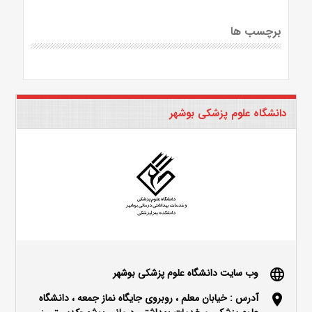
برچسب ها
دانشگاه علوم پزشکی بوشهر
وب سایت دانشگاه علوم پزشکی بوشهر
language
آدرس : خیابان معلم ، روبروی جایگاه نماز جمعه ، دانشگاه
location_on