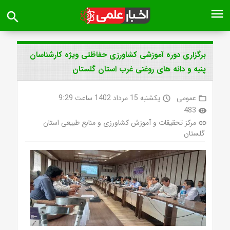
menu
search
برگزاری دوره آموزشی کشاورزی حفاظتی ویژه کارشناسان
پنبه و دانه های روغنی غرب استان گلستان
عمومی
یکشنبه 15 مرداد 1402 ساعت 9:29
access_time
folder_open
483
visibility
مرکز تحقیقات و آموزش کشاورزی و منابع طبیعی استان
link
گلستان