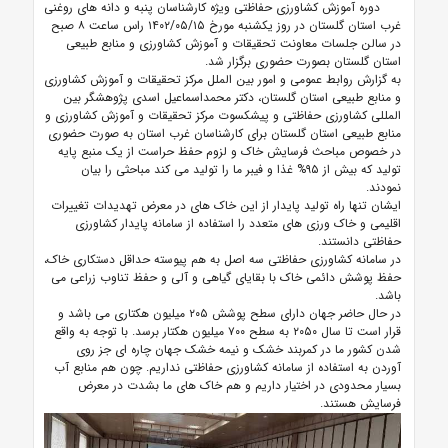
دوره آموزش کشاورزی حفاظتی ویژه کارشناسان پنبه و دانه های روغنی
غرب استان گلستان در روز یکشنبه مورخ ۱۴۰۲/۰۵/۱۵ راس ساعت ۸ صبح
در سالن جلسات معاونت تحقیقات و آموزش کشاورزی و منابع طبیعی
استان گلستان بصورت حضوری برگزار شد.
به گزارش روابط عمومی و امور بین الملل مرکز تحقیقات و آموزش کشاورزی
و منابع طبیعی استان گلستان، دکتر محمداسماعیل اسدی پژوهشگر بین
المللی کشاورزی حفاظتی و پیشکسوت مرکز تحقیقات و آموزش کشاورزی و
منابع طبیعی استان گلستان برای کارشناسان غرب استان به صورت حضوری
در خصوص مباحث فرسایش خاک و لزوم حفظ حراست از یک منبع پایه
تولید که بیش از ۹۵% غذا و فیبر ما را تولید می کند مباحثی را بیان
نمودند.
ایشان تنها راه تولید پایدار از این خاک های در معرض تهدیدات تغییرات
اقلیمی و خاک ورزی های متعدد را استفاده از سامانه پایدار کشاورزی
حفاظتی دانستند.
در سامانه کشاورزی حفاظتی سه اصل به هم پیوسته حداقل دستکاری خاک،
حفظ پوشش دائمی خاک با بقایای گیاهی و آلی و حفظ تناوب زراعی می
باشد.
در حال حاضر جهان دارای سطح پوشش ۲۰۵ میلیون هکتاری می باشد و
قرار است تا سال ۲۰۵۰ به سطح ۷۰۰ میلیون هکتار برسد. با توجه به واقع
شدن کشور ما در کمربند خشک و نیمه خشک جهان چاره ای جز روی
آوردن به استفاده از سامانه کشاورزی حفاظتی نداریم. چون هم منابع آب
بسیار محدودی در اختیار داریم و هم خاک های ما بشدت در معرض
فرسایش هستند.