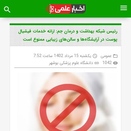
menu
search
رئیس شبکه بهداشت و درمان جم: ارائه خدمات فیشیال
پوست در آرایشگاه‌ها و سالن‌های زیبایی ممنوع است
عمومی
یکشنبه 15 مرداد 1402 ساعت 7:52
access_time
folder_open
1042
دانشگاه علوم پزشکی بوشهر
link
visibility