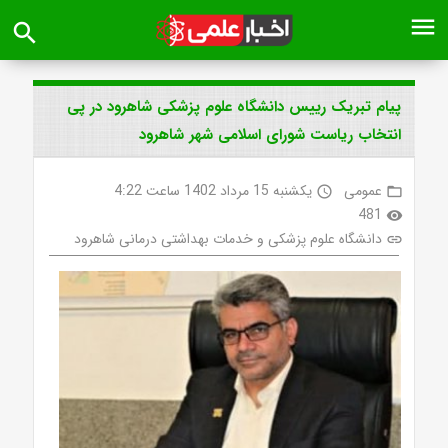
menu
search
پیام تبریک رییس دانشگاه علوم پزشکی شاهرود در پی
انتخاب ریاست شورای اسلامی شهر شاهرود
عمومی
یکشنبه 15 مرداد 1402 ساعت 4:22
access_time
folder_open
481
visibility
دانشگاه علوم پزشکی و خدمات بهداشتی درمانی شاهرود
link