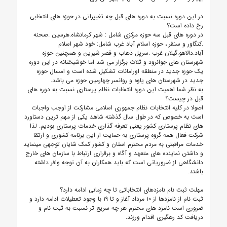
در این دوره نسبت به دوره های قبل چه تغییراتی در حوزه های انتخابی
رخ داده است؟
در دوره های قبل سه حوزه مرکزی شامل : شهر کرمانشاه.هرسین .صحنه
.کنگاور و سنقر ، حوزه اسلام آباد غرب شامل: خود شهر اسلام
آباد.دالاهو.گیلان غرب .سرپل ذهاب و قصر شیرین و همچنین حوزه
شهرستان های جوانرود و ثلاث برگزار می شد اما
خوشبختانه در این دوره
یک حوزه جدید در منطقه اورامانات تشکیل شده است و
امسال حوزه
جدید در شهرستان های پاوه و روانسر چهارمین حوزه می باشد.
به نظر شما اهمیت این دوره انتخابات نظام پرستاری نسبت به دوره های
قبل در چیست؟
اصولا در کلیه انتخابات نظام جمهوری اسلامی مشارکت از اوجب واجبات
است به خصوص که در طول سال گذشته شاهد یکی از مهم ترین دستاورد
های نظام پرستاری کشور یعنی تعرفه گذاری خدمات پرستاری بودیم. لذا
شرکت فعال همه گروه پرستاری به حمایت از این برنامه کشوری و ارتقا
خدمات مراقبتی به مردم محترم استان و کشور کمک شایان توجهی مینماید
و داشتن نماینده های متعهد و آگاه و برقراری ارتباط با سازمان های خارج
دانشگاهی از ضروریاتی است که باید همکاران به آن توجه وافر داشته
باشند.
مهلت ثبت نام نامزدهای انتخاباتی تا چه زمانی ادامه دارد؟
ثبت نام از نامزدها از ۱۰ مرداد آغاز و تا ۱۹ با وجود تعطیلات ادامه دارد و
ضروری است نامزد های محترم هر چه سریع تر نسبت به ثبت نام و
دریافت کد رهگیری اقدام ورزند.