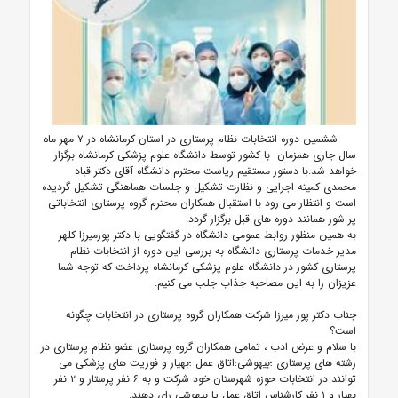
ششمین دوره انتخابات نظام پرستاری در استان کرمانشاه در ۷ مهر ماه
سال جاری همزمان با کشور توسط دانشگاه علوم پزشکی کرمانشاه برگزار
خواهد شد.با دستور مستقیم ریاست محترم دانشگاه آقای دکتر قباد
محمدی کمیته اجرایی و نظارت تشکیل و جلسات هماهنگی تشکیل گردیده
است و انتظار می رود با استقبال همکاران محترم گروه پرستاری انتخاباتی
پر شور همانند دوره های قبل برگزار گردد.
به همین منظور روابط عمومی دانشگاه در گفتگویی با دکتر پورمیرزا کلهر
مدیر خدمات پرستاری دانشگاه به بررسی این دوره از انتخابات نظام
پرستاری کشور در دانشگاه علوم پزشکی کرمانشاه پرداخت که توجه شما
عزیزان را به این مصاحبه جذاب جلب می کنیم.
جناب دکتر پور میرزا شرکت همکاران گروه پرستاری در انتخابات چگونه
است؟
با سلام و عرض ادب ، تمامی همکاران گروه پرستاری عضو نظام پرستاری در
رشته های پرستاری ؛بیهوشی؛اتاق عمل ؛بهیار و فوریت های پزشکی می
توانند در انتخابات حوزه شهرستان خود شرکت و به ۶ نفر پرستار و ۲ نفر
بهیار و ۱ نفر کارشناس اتاق عمل یا بیهوشی رای دهند.