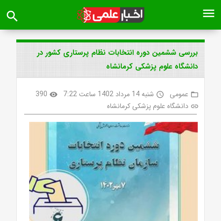
menu
search
بررسی ششمین دوره انتخابات نظام پرستاری کشور در
دانشگاه علوم پزشکی کرمانشاه
عمومی
شنبه 14 مرداد 1402 ساعت 7:22
390
visibility
access_time
folder_open
دانشگاه علوم پزشکی کرمانشاه
link