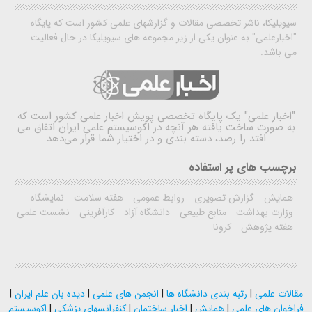
سیویلیکا، ناشر تخصصی مقالات و گزارشهای علمی کشور است که پایگاه
"اخبارعلمی" به عنوان یکی از زیر مجموعه های سیویلیکا در حال فعالیت
می باشد.
"اخبار علمی"
یک پایگاه تخصصی پویش اخبار علمی کشور است که
به صورت ساخت یافته هر آنچه در اکوسیستم علمی ایران اتفاق می
افتد را رصد، دسته بندی و در اختیار شما قرار می‌دهد
برچسب های پر استفاده
همایش
گزارش تصویری
روابط عمومی
هفته سلامت
نمایشگاه
وزارت بهداشت
منابع طبیعی
دانشگاه آزاد
کارآفرینی
نشست علمی
هفته پژوهش
کرونا
مقالات علمی
|
رتبه بندی دانشگاه ها
|
انجمن های علمی
|
دیده بان علم ایران
|
فراخوان های علمی
|
همایش
|
اخبار ساختمان
|
کنفرانسهای پزشکی
|
اکوسیستم