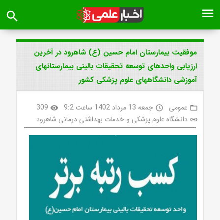
menu
search
موفقیت بیمارستان امام حسین (ع) شاهرود در آخرین
ارزیابی واحدهای توسعه تحقیقات بالینی بیمارستانهای
آموزشی دانشگاههای علوم پزشکی کشور
عمومی
جمعه 13 مرداد 1402 ساعت 9:2
309
visibility
access_time
folder_open
دانشگاه علوم پزشکی و خدمات بهداشتی درمانی شاهرود
link