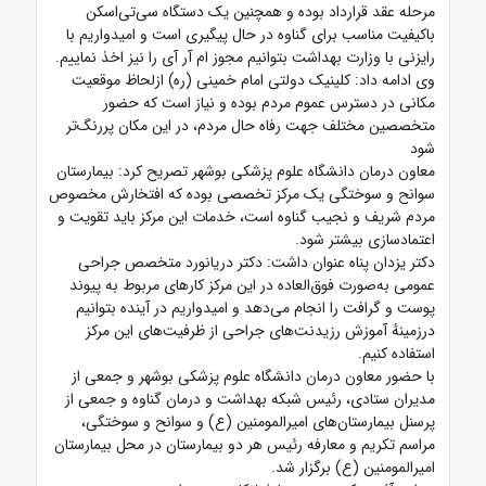
مرحله عقد قرارداد بوده و همچنین یک دستگاه سی‌تی‌اسکن
باکیفیت مناسب برای گناوه در حال پیگیری است و امیدواریم با
رایزنی با وزارت بهداشت بتوانیم مجوز ام آر آی را نیز اخذ نماییم.
وی ادامه داد: کلینیک دولتی امام خمینی (ره) ازلحاظ موقعیت
مکانی در دسترس عموم مردم بوده و نیاز است که حضور
متخصصین مختلف جهت رفاه حال مردم، در این مکان پررنگ‌تر
شود
معاون درمان دانشگاه علوم پزشکی بوشهر تصریح کرد: بیمارستان
سوانح و سوختگی یک مرکز تخصصی بوده که افتخارش مخصوص
مردم شریف و نجیب گناوه است، خدمات این مرکز باید تقویت و
اعتمادسازی بیشتر شود.
دکتر یزدان پناه عنوان داشت: دکتر دریانورد متخصص جراحی
عمومی به‌صورت فوق‌العاده در این مرکز کارهای مربوط به پیوند
پوست و گرافت را انجام می‌دهد و امیدواریم در آینده بتوانیم
درزمینهٔ آموزش رزیدنت‌های جراحی از ظرفیت‌های این مرکز
استفاده کنیم.
با حضور معاون درمان دانشگاه علوم پزشکی بوشهر و جمعی از
مدیران ستادی، رئیس شبکه بهداشت و درمان گناوه و جمعی از
پرسنل بیمارستان‌های امیرالمومنین (ع) و سوانح و سوختگی،
مراسم تکریم و معارفه رئیس هر دو بیمارستان در محل بیمارستان
امیرالمومنین (ع) برگزار شد.