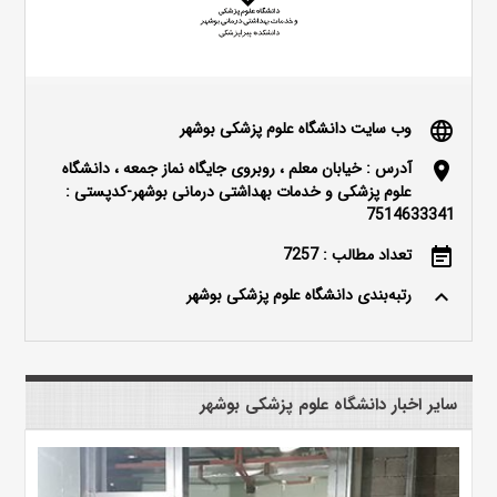
وب سایت دانشگاه علوم پزشکی بوشهر
language
آدرس : خیابان معلم ، روبروی جایگاه نماز جمعه ، دانشگاه
location_on
علوم پزشکی و خدمات بهداشتی درمانی بوشهر-کدپستی :
7514633341
تعداد مطالب : 7257
event_note
رتبه‌بندی دانشگاه علوم پزشکی بوشهر
keyboard_arrow_up
سایر اخبار دانشگاه علوم پزشکی بوشهر