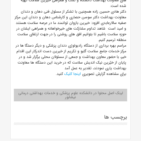
های معاونت بهداشت دانشگاه و کمک و همراهی خیرین سلامت تهیه
شده است.
دکتر هادی حسین زاده همچنین با تشکر از
مسئول فنی دهان و دندان
معاونت بهداشت
دکتر سوسن حصاری و کارشناس دهان و دندان این مرکز
صفیه سالارعابدی افزود: خیرین بازوان توانمند ما در عرصه سلامت هستند
و امید است شاهد تداوم مشارکت های خیرخواهانه و همراهی ایشان در
حوزه سلامت باشیم تا بتوانیم افق های روشنی را در جهت ارتقای سلامت
منطقه ترسیم کنیم.
مراسم بهره برداری از دستگاه رادیولوژی دندان پزشکی و دیگر دستگا ها در
مرکز خدمات جامع سلامت گلبو و تکریم از خیرین دست اندرکار این اقدام
خیر، با حضور معاون بهداشت و جمعی از مسئولان محلی برگزار شد و در
پایان از خیّرین نیک اندیش سلامت که در خرید این دستگاه ها معاونت
بهداشت یاری نمودند، تقدیر به عمل آمد
برای مشاهده گزارش تصویری
اینجا کلیک
کنید.
لینک اصل محتوا در دانشکده علوم پزشکی و خدمات بهداشتی درمانی
نیشابور
برچسب ها