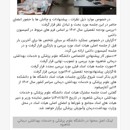
در خصوص موارد ذیل نظرات ، پیشنهادات و چالش ها با حضور اعضای
حاضر در این جلسه مورد بحث و تبادل نظر قرار گرفت.
۱-بررسی بودجه تفصیلی سال ۱۴۰۲ بر اساس فرم های مربوط در کمیسیون
دائمی
۲-گزارش در خصوص عملکرد دانشگاه بر مبنای شاخص ها برای آخرین بار
قبل از جلسه اصلی هیات امناء مورد بررسی و بازنگری قرار گرفت و در
جلسه کمیسیون دائمی ارائه می گردد.
۳-دستور کار پیشنهادی اختصاصی دانشگاه علوم پزشکی و خدمات بهداشتی
درمانی شاهرود مورد بررسی و تصویب نهایی قرار گرفت.
۴-صورت جلسه هیات امناء قبلی مورد بررسی مجدد قرار گرفت.
۵-گزارش پیشنهادبودجه تفصیلی ۱۴۰۲مورد بررسی قرار گرفت.
لازم بذکر است شروع برگزاری جلسات هیات امناء دانشگاه ها و دانشکده
های علوم پزشکی و خدمات بهداشتی درمانی سراسر کشور سال ۱۴۰۲ از
۱۴تیر آغازمیشود.
گفتنی است جلسه مشترک هیات امناء دانشگاه علوم پزشکی و خدمات
بهداشتی درمانی شاهرود در تاریخ ۱۴۰۲/۵/۱۹با حضور نماینده وزیر و دبیر
هیات های امناء مجامع و شوراها و اعضای اصلی هیات امناء در محل
وزارت بهداشت،درمان وآموزش پزشکی برگزار خواهد شد.
لینک اصل محتوا در دانشگاه علوم پزشکی و خدمات بهداشتی درمانی
شاهرود