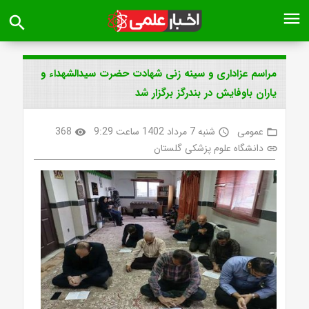
menu
search
مراسم عزاداری و سینه زنی شهادت حضرت سیدالشهداء و
یاران باوفایش در بندرگز برگزار شد
عمومی
شنبه 7 مرداد 1402 ساعت 9:29
368
visibility
access_time
folder_open
دانشگاه علوم پزشکی گلستان
link