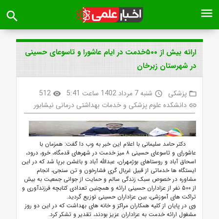
menu
search
ارائه بیش از ۵۰۰خدمت در ایام عاشورا و تاسوعای حسینی
در شهرستان زبرخان
پزشکی
شنبه 7 مرداد 1402 ساعت 5:41
512
visibility
access_time
folder_open
دانشکده علوم پزشکی و خدمات بهداشتی درمانی نیشابور
link
دکتر حامد سلیمانی
با اعلام این خبر به وب دا گفت: همزمان با
عاشورای و تاسوعای حسینی ۸ میز خدمت در شهرهای قدمگاه، خرو، درود،
اسحاق آباد و روستاهای بوژمهران، عبدالله آباد و باغشن برپا شد که
در این
ایستگاه ها خدماتی از قبیل غربال گری فشارخون و تن سنجی، انجام
مشاوره در خصوص سبک زندگی سالم و حمایت از جوانی جمعیت به بیش
از ۵۰۰ نفر از عزاداران حسینی ارائه و همچنین تعدادی کتابچه فرزندآوری و
تراکت های آموزشی، بین عزاداران حسینی توزیع گردید.
وی در پایان از کلیه همکاران مراکز و خانه های بهداشت که در این دو روز
مشغول ارائه خدمت به عزاداران عزیز بودند، تقدیر و تشکر کرد.