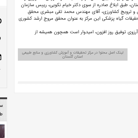
تان،
طبق ابلاغ صادره از سوی دکتر خیام نکویی، رییس سازمان
 و ترویج کشاورزی، آقای مهندس محمد تقی مبشری محقق
قات گیاه پزشکی این مرکز به عنوان
محقق مروج ارشد کشوری
age
آرزوی توفیق روز افزون، امیدوار است همچون همیشه از
n_on
لینک اصل محتوا در مرکز تحقیقات و آموزش کشاورزی و منابع طبیعی
استان گلستان
ote
row_up
سا
طب