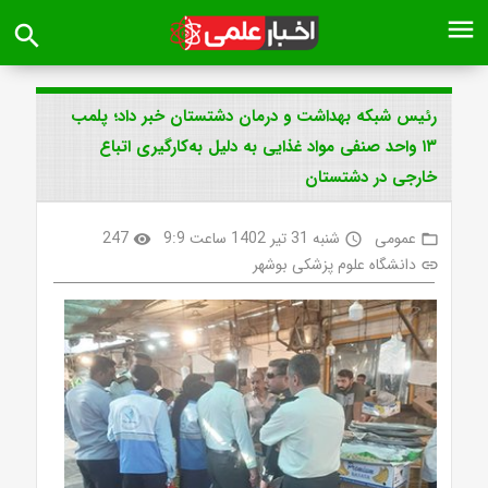
menu
search
رئیس شبکه بهداشت و درمان دشتستان خبر داد؛ پلمب
۱۳ واحد صنفی مواد غذایی به دلیل به‌کارگیری اتباع
خارجی در دشتستان
عمومی
شنبه 31 تیر 1402 ساعت 9:9
247
visibility
access_time
folder_open
دانشگاه علوم پزشکی بوشهر
link