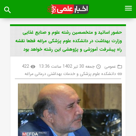
menu
search
حضور اساتید و متخصصین رشته علوم و صنایع غذایی
وزارت بهداشت در دانشکده علوم پزشکی مراغه قطعا نقشه
راه پیشرفت آموزشی و پژوهشی این رشته خواهد بود
عمومی
جمعه 30 تیر 1402 ساعت 13:36
422
visibility
access_time
folder_open
دانشکده علوم پزشکی و خدمات بهداشتی درمانی مراغه
link