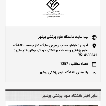
وب سایت دانشگاه علوم پزشکی بوشهر
language
آدرس : خیابان معلم ، روبروی جایگاه نماز جمعه ، دانشگاه
location_on
علوم پزشکی و خدمات بهداشتی درمانی بوشهر-کدپستی :
7514633341
تعداد مطالب : 7257
event_note
رتبه‌بندی دانشگاه علوم پزشکی بوشهر
keyboard_arrow_up
سایر اخبار دانشگاه علوم پزشکی بوشهر