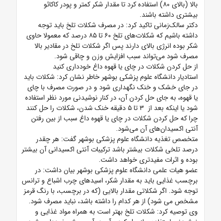
بالا (بالای ۸۰) استفاده کرد تا مقدار شکر کمتر و پودر کاکائو
بیشتری داشته باشند.
دکتر سالک‌زمانی تاکید کرد: در مصرف شکلات تلخ باید توجه
داشته باشیم که شکلات‌های تلخ ۶۰ تا ۸۵ درصد که معمولا حاوی
شکر بوده انرژی بالای دارند پس اگر شکلات تلخ در مقادیر بالا
مصرف شود می‌تواند سبب افزایش وزن و چاقی شود.
از حل کردن شکلات در چای یا قهوه داغ خودداری کنید
استادیار دانشگاه علوم پزشکی بوشهر خاطر نشان کرد: شکلات باید
در جای خشک و خنک نگهداری شود و در صورت مصرف با چای
یا قهوه، به جای حل کردن آن، در کنار نوشیدنی مورد نظر استفاده
شود یا اینکه بعد از ۳ تا ۵ دقیقه خنک شدن، شکلات را حل کنند
چرا که حل کردن شکلات در چای یا قهوه داغ سبب از بین رفتن
آنتی اکسیدان‌های آن می‌شود.
متخصص تغذیه دانشگاه علوم پزشکی بوشهر گفت: هر چقدر
درصد تلخی شکلات بیشتر باشد ترکیبات آنتی اکسیدانی آن بیشتر
بوده و اثرات مفیدتری خواهد داشت.
عضو هیات علمی دانشگاه علوم پزشکی بوشهر بیان داشت: در
برچسب غذایی باید به مقدار شکر، اسیدهای چرب اشباع و ترانس
توجه شود. اگر شکلاتی مقدار بالایی (که در برچسب، با رنگ قرمز
مشخص می شود) از هر کدام را داشته باشد، نباید مصرف شود.
وی توصیه کرد: شکلات تلخ بهتر است به همراه مواد غذایی و