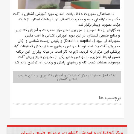
با هماهنگی مدیریت حفظ نباتات استان، دوره آموزشی آشنایی با آفت
مگس مدیترانه ای میوه و مدیریت تلفیقی آن در باغات استان، اژ شبکه
برکت بصورت وبینار برگزار شد.
به گزارش روابط عمومی و امور بین‌الملل مرکز تحقیقات و آموزش کشاورزی
و منابع طبیعی گلستان، در این دوره آموزشی،آشنایی با آفت مگس
مدیترانه ای میوه (Ceratitis capitata) و رئوس زیست شناسی و ارکان
مدیریتی آفت یاد شده توسط مهندس مبشری محقق بخش تحقیقات گیاه
پزشکی این مرکز ارائه گردید، لازم به ذکر است در میانه برگزاری این برنامه
ضمن ارتباط تصویری با مهندس خطیر یکی از مجریان طرح پایش آفت
موصوف، عملیات نصب تله و روشهای پایش و ردیابی آن توضیح داده شد.
لینک اصل محتوا در مرکز تحقیقات و آموزش کشاورزی و منابع طبیعی
استان گلستان
برچسب ها
مرکز تحقیقات و آموزش کشاورزی و منابع طبیعی استان