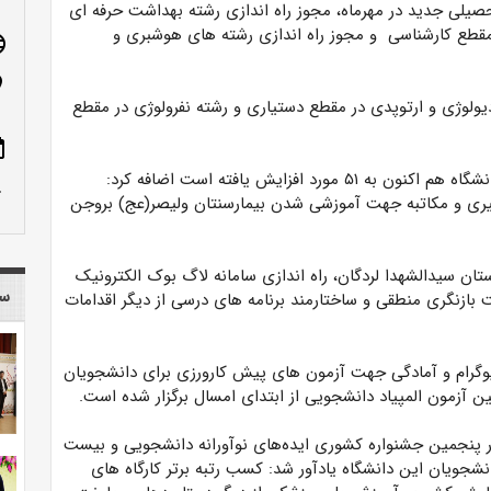
حصیلی جدید در مهرماه، مجوز راه اندازی رشته بهداشت حرفه ای
مقطع کارشناسی ‌ و مجوز راه اندازی رشته های هوشبری و
age
n_on
دیولوژی و ارتوپدی در مقطع دستیاری و رشته نفرولوژی در مقطع
ote
دکتر حیدریان با اشاره به اینکه رشته های تحصیلی این دانشگاه هم اکنون به ۵۱ مورد افزایش یافته است اضافه کرد:‌
row_up
گیری و مکاتبه جهت آموزشی شدن بیمارسنتان ولیصر(عج) بروجن
ان سیدالشهدا لردگان، راه اندازی سامانه لاگ بوک الکترونیک
سا
هت بازنگری منطقی و ساختارمند برنامه های درسی از دیگر اقدامات
دیوگرام و آمادگی جهت آزمون های پیش کارورزی برای دانشجویان
در پنجمین جشنواره کشوری ایده‌های نوآورانه دانشجویی و بیست
یان این دانشگاه یادآور شد: کسب رتبه برتر کارگاه های