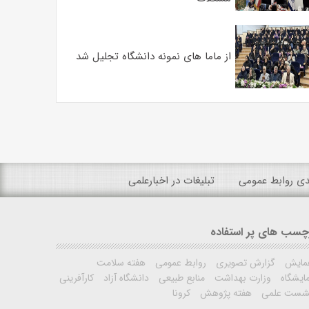
از ماما های نمونه دانشگاه تجلیل شد
ندی روابط عمومی
تبلیغات در اخبارعلمی
چسب های پر استفاده
مایش
گزارش تصویری
روابط عمومی
هفته سلامت
ایشگاه
وزارت بهداشت
منابع طبیعی
دانشگاه آزاد
کارآفرینی
شست علمی
هفته پژوهش
کرونا