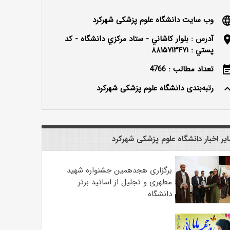
وب سایت دانشگاه علوم پزشکی شهرکرد
langu
آدرس : بلوار كاشاني - ستاد مركزي دانشگاه - كد
locatio
پستي : ۸۸۱۵۷۱۳۴۷۱
تعداد مطالب : 4766
event_n
رتبه‌بندی دانشگاه علوم پزشکی شهرکرد
keyboard_ar
یر اخبار دانشگاه علوم پزشکی شهرکرد
برگزاری هجدهمین جشنواره شهید
مطهری و تجلیل از اساتید برتر
دانشگاه