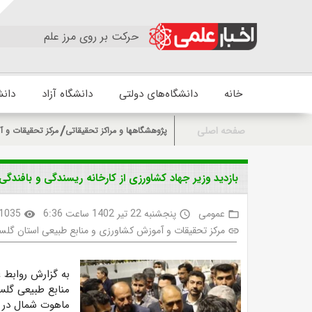
حرکت بر روی مرز علم
خانه
دانشگاه‌های دولتی
دانشگاه آزاد
دانش
صفحه اصلی
پژوهشگاهها و مراکز تحقیقاتی
مرکز تحقیقات و آ
بازدید وزیر جهاد کشاورزی از کارخانه ریسندگی و بافند
عمومی
پنجشنبه 22 تیر 1402 ساعت 6:36
1035
visibility
access_time
folder_open
مرکز تحقیقات و آموزش کشاورزی و منابع طبیعی استان گلس
link
به گزارش روابط 
منابع طبیعی گلس
ماهوت شمال در ش