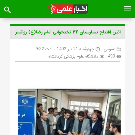
menu
search
آئین افتتاح بیمارستان ۳۲ تختخوابی امام رضا(ع) روانسر
عمومی
چهارشنبه 21 تیر 1402 ساعت 9:32
access_time
folder_open
490
دانشگاه علوم پزشکی کرمانشاه
link
visibility