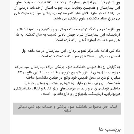
وی اذعان کرد: این افزایش بیمار نشان دهنده ارتقا کیفیت و ظرفیت های
این بیمارستان و همچنین رضایت مردم جنوب استان از خدمات درمانی آن
می باشد که در سایه تلاش های کادر محترم بیمارستان سینا و حمایت های
بی دریغ ستاد دانشکده علوم پزشکی می باشد.
وی افزود: در جهت گسترش خدمات درمانی و پاراکلینیکی با تعرفه دولتی
آزمایشگاه این بیمارستان نیز با جهش بالایی نسبت به سال گذشته، به ۱۵
هزار نفر خدمات آزمایشگاهی ارائه کرده است
.
داداشی ادامه داد: مرکز تصویر برداری این بیمارستان در سه ماهه اول
امسال به بیش از ۱۹۰۰۰ هزار نفر ارائه خدمت کرده است
.
به گزارش روابط عمومی دانشکده علوم پزشکی مراغه بیمارستان سینا مراغه
در زمینی با زیربنای ۱۱ هزار مترمربع در چهار طبقه و با اعتباری بالغ بر ۴۲
میلیارد تومان در محل قدیمی خود واقع در خیابان دانشسرا ساخته
شده‌است. این بیمارستان دارای بخش‌های اورژانس، بستری جراحی،
داخلی، کودکان، زنان و زایمان، مراقبت‌های ویژه
CCU
و
ICU
، دندانپزشکی،
فیزیوتراپی، آزمایشگاه، رادیولوژی و داروخانه و... است
.
لینک اصل محتوا در دانشکده علوم پزشکی و خدمات بهداشتی درمانی
مراغه
برچسب ها