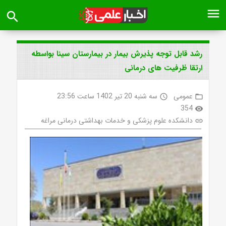
menu
search
رشد قابل توجه پذیرش بیمار در بیمارستان سینا بواسطه
ارتقا ظرفیت های درمانی
عمومی
سه شنبه 20 تیر 1402 ساعت 23:56
access_time
folder_open
354
visibility
دانشکده علوم پزشکی و خدمات بهداشتی درمانی مراغه
link