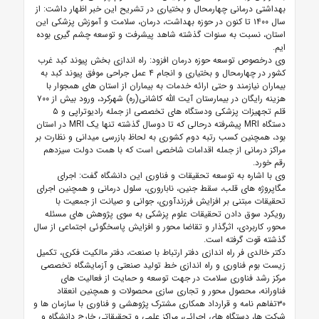
بهداشتی درمانی چهارمحال و بختیاری در تشریح این خبر اظهار داشت: از
سال ۱۴۰۰ تا کنون در حوزه بهداشت، درمان، سلامت و آموزش پزشکی این
استان، نسبت به سنوات گذشته شاهد پیشرفت و توسعه چشم گیری بوده
ایم.
وی درخصوص توسعه حوزه درمان افزود: راه اندازی بخش پیوند کبد غرب
کشور در چهارمحال و بختیاری و انجام ۴ عمل جراحی موفق پیوند کبد به
بیماران نیازمند و حتی ارائه خدمات به بیماران از استان های همجوار با
هزینه رایگان در بیمارستان آیت الله کاشانی(ره) شهرکرد، ورود بیش از ۷۰۰
قلم تجهیزات پزشکی ودستگاه های تخصصی از جمله رادیوتراپی و ۵
دستگاه MRI پیشرفته درحالی که تا دوسال گذشته تنها یک MRI در استان
بود، همچنین کسب رتبه دوم کشوری به لحاظ بازرسی میدانی و نظارت بر
مراکز درمانی از جمله اقدامات شاخصی است که با همت دولت سیزدهم
رقم خورد.
وی با اشاره به توسعه تحقیقات و فناوری این دانشگاه گفت: اجرای
مگاپروژه های قلب، سقط جنین، ناباروری، سلول درمانی و همچنین اجرای
تحقیقات مبتنی بر افزایش فرزندآوری، جوانی و صیانت از جمعیت با
رویکرد سوق دادن تحقیقات علوم پزشکی به سوی پژوهش های مسئله
محور، کاربردی، اثرگذار و تقاضا محور و افزایش پاسخگوئی اجتماعی از سال
گذشته قوت گرفته است.
دکتر خالدی فر راه اندازی دفتر ارتباط با صنعت، دفتر مالکیت فکری، تکمیل
زیست بوم فناوری و راه اندازی خط تولید صنعتی و آزمایشگاه تخصصی
مرکز رشد فناوری سلامت در جهت توسعه و حمایت از فعالیت های
فناورانه، محصول محور و تجاری سازی محصولات و همچنین انعقاد
۳۰تفاهم نامه و قرارداد همکاری مشترک پژوهشی و فناوری با سازمان ها و
شرکت ها، دستگاه های اجرائی، مراکز علمی و تحقیقاتی خارج دانشگاه و