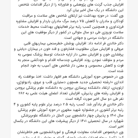
افزایش جذب گرنت های پژوهشی و فناورانه را از دیگر اقدامات شاخص
این دانشگاه در یک سال اخیر بیان کرد.
وی گفت: در حوزه بهداشت نیز ارتقای شاخص های سلامت و مراقبت
کودکان و مادران با کاهش ۷۵ درصد مرگ مادران باردار و افزایش مشاوره
فرزنداوری و همچنین کسب رتبه برتر فعالیتهای بهداشت محیط خدمات
سلامت نوروزی طی دو سال متوالی در کشور از دیگر موفقیت های این
دانشگاه در دولت مردمی و جهادی است.
دکتر خالدی فر ادامه داد: افزایش پوشش خطرسنجی بیماریهای قلبی
عروقی و افزایش میزان مطلوبیت فشارخون و قند خون در بیماران دیابتی و
پرفشاری خون و افزایش معنی دار ارایه خدمات توسط پزشک عمومی به
مردم و متوقف نمودن روند افزایشی چندساله اقدام و خودکشی منجر به
فوت و کاهش محسوس و معنی دار شاخص های آسیب به خود انجام
شده است.
وی در خصوص حوزه آموزشی دانشگاه هم اظهار داشت: اخذ موافقت راه
اندازی ۱۰رشته تحصیلی جدید همچون دستیاری قلب و عروق، رادیولوژی،
ارتوپدی، ارتقاء دانشکده پرستاری بروجن به دانشکده علوم پزشکی بروجن
و افزایش رشته های پذیرش، افزایش تعداد اعضای هیئت علمی به ۲۸۲
نفر طی دو سال اخیر صورت گرفته است.
دکتر خالدی فر یادآور شد: کسب رتبه ۲.۵ درصد برتر علوم پایه کشوری و ۴
رتبه برتر کشوری در جشنواره شهید مطهری در حوزه آموزش علوم پزشکی
سال ۱۴۰۱ و پذیرش چهار دانشجوی بین الملل در دانشگاه علوم‌پزشکی
شهرکرد در سال تحصیلی ۱۴۰۱ از دیگر پیشرفت های این دانشگاه در یکسال
اخیر است.
وی درخصوص اقدامات معاونت فرهنگی و اموردانشجویی هم خاطرنشان
کرد: تکمیل پروژه احداث یادمان شهدای گمنام و رونمایی از این بنا در