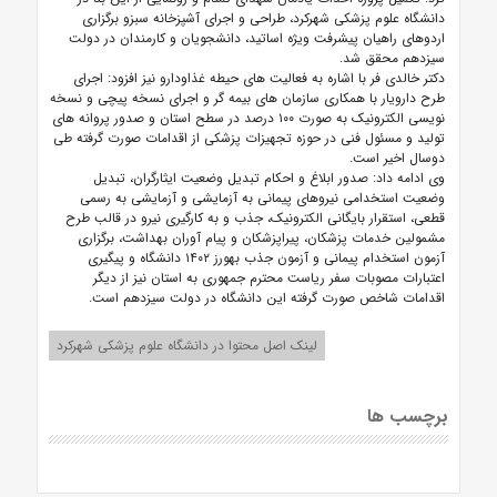
دانشگاه علوم پزشکی شهرکرد، طراحی و اجرای آشپزخانه سبزو برگزاری
اردوهای راهیان پیشرفت ویژه اساتید، دانشجویان و کارمندان در دولت
سیزدهم محقق شد.
دکتر خالدی فر با اشاره به فعالیت های حیطه غذاودارو نیز افزود: اجرای
طرح دارویار با همکاری سازمان های بیمه گر و اجرای نسخه پیچی و نسخه
نویسی الکترونیک به صورت ۱۰۰ درصد در سطح استان و صدور پروانه های
تولید و مسئول فنی در حوزه تجهیزات پزشکی از اقدامات صورت گرفته طی
دوسال اخیر است.
وی ادامه داد: صدور ابلاغ و احکام تبدیل وضعیت ایثارگران، تبدیل
وضعیت استخدامی نیروهای پیمانی به آزمایشی و آزمایشی به رسمی
قطعی، استقرار بایگانی الکترونیک، جذب و به کارگیری نیرو در قالب طرح
مشمولین خدمات پزشکان، پیراپزشکان و پیام آوران بهداشت، برگزاری
آزمون استخدام پیمانی و آزمون جذب بهورز ۱۴۰۲ دانشگاه و پیگیری
اعتبارات مصوبات سفر ریاست محترم جمهوری به استان نیز از دیگر
اقدامات شاخص صورت گرفته این دانشگاه در دولت سیزدهم است.
لینک اصل محتوا در دانشگاه علوم پزشکی شهرکرد
برچسب ها