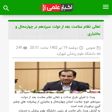
menu
search
تعالی نظام سلامت بعد از دولت سیزدهم در چهارمحال و
بختیاری
عمومی
دوشنبه 19 تیر 1402 ساعت 20:51
249
visibility
access_time
folder_open
دانشگاه علوم پزشکی شهرکرد
link
وبدا؛ با اجرای طرح عدالت و تعالی نظام سلامت بعد از دولت
سیزدهم، حوزه سلامت استان چهارمحال و بختیاری از پیشرفت های چشم
گیری برخوردار شده است.
به گزارش وبدا، دکتر خالدی فر رئیس دانشگاه علوم پزشکی و خدمات