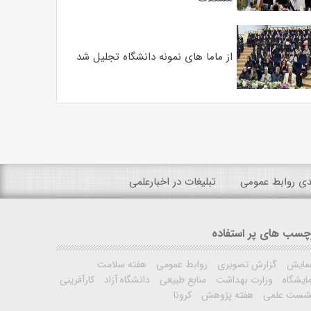
از ماما های نمونه دانشگاه تجلیل شد
ندی روابط عمومی
تبلیغات در اخبارعلمی
چسب های پر استفاده
مایش
گزارش تصویری
روابط عمومی
هفته سلامت
ایشگاه
وزارت بهداشت
منابع طبیعی
دانشگاه آزاد
کارآفرینی
شست علمی
هفته پژوهش
کرونا