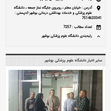
آدرس : خیابان معلم ، روبروی جایگاه نماز جمعه ، دانشگاه
location_on
علوم پزشکی و خدمات بهداشتی درمانی بوشهر-کدپستی :
7514633341
تعداد مطالب : 7257
event_note
رتبه‌بندی دانشگاه علوم پزشکی بوشهر
keyboard_arrow_up
سایر اخبار دانشگاه علوم پزشکی بوشهر