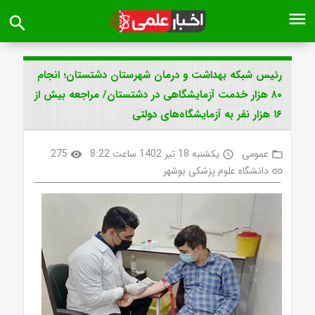
menu
search
رئیس شبکه بهداشت و درمان شهرستان دشتستان؛ انجام
۸۰ هزار خدمت آزمایشگاهی در دشتستان/ مراجعه بیش از
۱۶ هزار نفر به آزمایشگاه‌های دولتی
عمومی
یکشنبه 18 تیر 1402 ساعت 8:22
275
visibility
access_time
folder_open
دانشگاه علوم پزشکی بوشهر
link