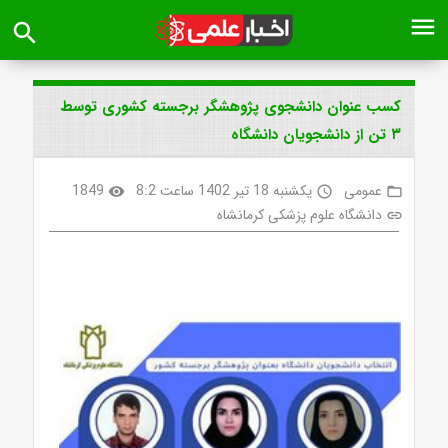
menu
search
کسب عنوان دانشجوی پژوهشگر برجسته کشوری توسط
۳ تن از دانشجویان دانشگاه
عمومی
یکشنبه 18 تیر 1402 ساعت 8:2
1849
visibility
access_time
folder_open
دانشگاه علوم پزشکی کرمانشاه
link