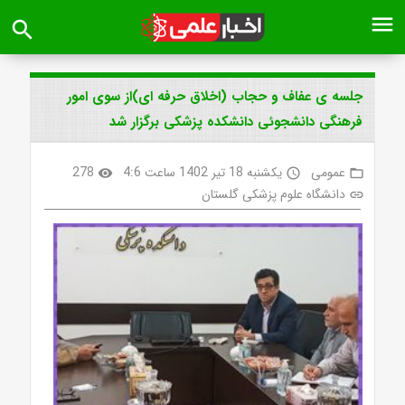
menu
search
جلسه ی عفاف و حجاب (اخلاق حرفه ای)از سوی امور
فرهنگی دانشجوئی دانشکده پزشکی برگزار شد
عمومی
یکشنبه 18 تیر 1402 ساعت 4:6
278
visibility
access_time
folder_open
دانشگاه علوم پزشکی گلستان
link