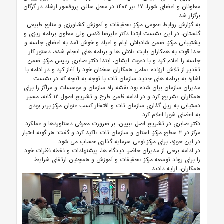
معاونان و اعضای شورا،
۱۷
تیر
۱۴۰۲
در محل سالن پروفسور ارشاد در گرگان
برگزار شد
.
به گزارش روابط عمومی مرکز تحقیقات و آموزش کشاورزی و منابع طبیعی
گلستان، در این نشست ابتدا دکتر علیرضا قدس ولی معاون برنامه ریزی و
پشتیبانی مرکز، ضمن شادباش ایام و اعیاد و خوش آمد به اعضای جلسه و
خدا قوت به همکاران بابت تلاش ها و برنامه های انجام شده، دستور کار
جلسه را اعلام کرد و با دعوت ایشان، ابتدا دکتر صابری رییس مرکز، ضمن
تقدیر از تلاش ارزنده تمامی همکاران سخنان خود را آغاز کرد و در ادامه با
اشاره به برنامه های جدید سازمان تات با توجه به آنچه که در نشست
مدیران سازمان بیان شده بود نقشه راه سازمان و موسسات و مراگز را برای
همکاران تشریح کرد و در ادامه ظمن طرح و تشریح اصول ۱۲ گانه، مسیر
دستیابی به ریل گذاری سازمان تات و افتخار کسب عنوان مرکز برتر بودن
به اعضای شورا اعلام کرد.
دکتر صابری در تشریح اصل تبیین، بر ضرورت معرفی دستاوردها و عملکرد
مرکز در ۳ سطح مرکز، استان و سازمان تات تاکید کرد و گفت: هر گونه اعتبار
در این حوزه، برای مرکز نوعی سرمایه گذاری حساب می شود.
در ادامه برخی از مدیران حاضر، دیدگاه ها، پیشنهادات و نقطه نظرات خود
را برای روند توسعه مرکز تحقیقات و آموزش و همچنین ارتقای شرایط
همکاران، ارایه دادند
.