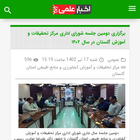
menu
search
برگزاری دومین جلسه شورای اداری مرکز تحقیقات و
آموزش گلستان در سال ۱۴۰۲
عمومی
شنبه 17 تیر 1402 ساعت 15:19
596
visibility
access_time
folder_open
مرکز تحقیقات و آموزش کشاورزی و منابع طبیعی استان
link
گلستان
دومین جلسه
سال جاری شورای اداری مرکز تحقیقات و آموزش
کشاورزی و منابع طبیعی استان گلستان با حضور دکتر علیرضا صابری رییس،