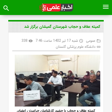
menu
search
کمیته عفاف و حجاب شهرستان گمیشان برگزار شد
عمومی
شنبه 17 تیر 1402 ساعت 7:46
338
visibility
access_time
folder_open
دانشگاه علوم پزشکی گلستان
link
کمیته عفاف و حجاب با حضور کارشناسان حراست ، اعضای