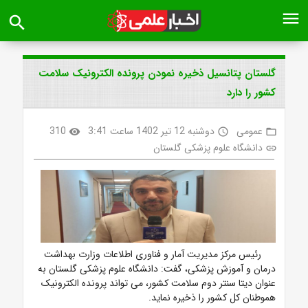
menu
search
گلستان پتانسیل ذخیره نمودن پرونده الکترونیک سلامت
کشور را دارد
عمومی
دوشنبه 12 تیر 1402 ساعت 3:41
310
visibility
access_time
folder_open
دانشگاه علوم پزشکی گلستان
link
رئیس مرکز مدیریت آمار و فناوری اطلاعات وزارت بهداشت
درمان و آموزش پزشکی، گفت: دانشگاه علوم پزشکی گلستان به
عنوان دیتا سنتر دوم سلامت کشور، می تواند پرونده الکترونیک
هموطنان کل کشور را ذخیره نماید.