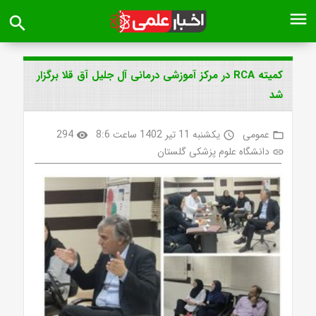
menu
search
کمیته RCA در مرکز آموزشی درمانی آل جلیل آق قلا برگزار
شد
عمومی
یکشنبه 11 تیر 1402 ساعت 8:6
294
visibility
access_time
folder_open
دانشگاه علوم پزشکی گلستان
link