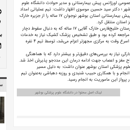
عمومی اورژانس پیش بیمارستانی و مدیر حوادث دانشگاه علوم
هر ؛ دکتر سید حسین موسوی اظهار داشت: تیم عملیاتی امداد
age
هوایی اورژانس پیش بیمارستانی استان بوشهر نوجوان ۱۷ ساله را از جزیره خارک
ز استان منتقل کرد.
n_on
وی تصریح کرد: روز گذشته طبق درخواست سوپروایزر بیمارستان خلیج‌فارس خارک آقایی ۱۷ ساله که به دنبال سقوط دچار
ن مراجعه کرده بود و طبق تشخیص پزشک کشیک نیاز به خدمات
بو
تخصصی، تشخیصی و پاراکلینیکی داشت و می‌بایستی در اسرع وقت به مرکزی مجهزتر اعزام می‌شد، توسط تیم ۴ نفره
ote
کی نیاز به بررسی‌های دقیق‌تر و بیشتر دارد که با هماهنگی
row_up
اح مغز و اعصاب جهت ادامه درمان این مددجو پذیرش اخذ شد.
لوم پزشکی استان بوشهر عنوان داشت: به دلیل مسیر
انجام و با همکاری حبیب شنبدی و روزبه دهباشی به‌عنوان تیم
ر پرواز این ماموریت به انجام رسید.
سا
لینک اصل محتوا در دانشگاه علوم پزشکی بوشهر