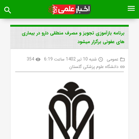
menu
search
برنامه بازآموزی تجویز و مصرف منطقی دارو در بیماری
های عفونی برگزار میشود
عمومی
شنبه 10 تیر 1402 ساعت 6:19
354
visibility
access_time
folder_open
دانشگاه علوم پزشکی گلستان
link