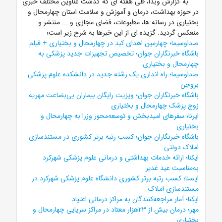
به گزارش وبدا، طی هفته ای که گذشت عناوین مختلف خبری
در حوزه بهداشت، درمان و آموزش و سلامت استان چهارمحال و
بختیاری در رسانه ها، مطبوعات، فضای مجازی و ... منتشر و
منعکس گردید. گزیده ای از این خبرها به شرح زیر است؛
صداوسیما؛
چهارمین اهدای کبد در چهارمحال و بختیاری + فیلم
باشگاه خبرنگاران جوان؛
تخصیص تجهیزات جدید پزشکی به
چهارمحال و بختیاری
صداوسیما؛
راه اندازی یک رشته جدید در دانشکده علوم پزشکی
بروجن
باشگاه خبرنگاران جوان؛
ویزیت رایگان بیماران بی‌بضاعت مهریه
زوج پزشک چهارمحال و بختیاری
ایرنا؛
سفرهای امیدبخش و توسعه‌محور وزرا به چهارمحال و
بختیاری
باشگاه خبرنگاران جوان؛
کسب رتبه برتر کشوری در مستندسازی
املاک دولتی
ایکنا؛
ارائه خدمات بهداشتی و درمانی علوم پزشکی شهرکرد
به‌مناسبت عید غدیر
ایسنا؛
کسب رتبه برتر کشوری دانشگاه علوم پزشکی شهرکرد در
مستندسازی املاک
ایکنا؛
آمار مراجعه‌کنندگان به مراکز درمانی اعتیاد
مهر؛
درمان بیش از ۲۳هزار معتاد در مراکز سرپایی چهارمحال و
بختیاری