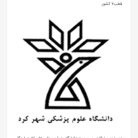
قطب۷ کشور