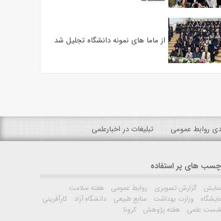
از ماما های نمونه دانشگاه تجلیل شد
ندی روابط عمومی
تبلیغات در اخبارعلمی
چسب های پر استفاده
مایش
گزارش تصویری
روابط عمومی
هفته سلامت
ایشگاه
وزارت بهداشت
منابع طبیعی
دانشگاه آزاد
کارآفرینی
شست علمی
هفته پژوهش
کرونا