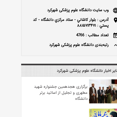
وب سایت دانشگاه علوم پزشکی شهرکرد
langu
آدرس : بلوار كاشاني - ستاد مركزي دانشگاه - كد
locatio
پستي : ۸۸۱۵۷۱۳۴۷۱
تعداد مطالب : 4766
event_n
رتبه‌بندی دانشگاه علوم پزشکی شهرکرد
keyboard_ar
یر اخبار دانشگاه علوم پزشکی شهرکرد
برگزاری هجدهمین جشنواره شهید
مطهری و تجلیل از اساتید برتر
دانشگاه