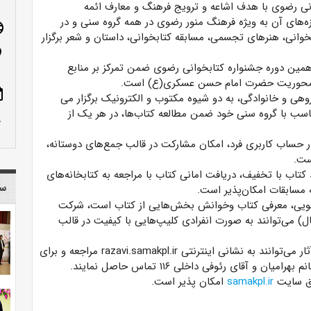
نی رضوی با هدف اشاعه و ترویج فرهنگ و معارف ائمه
‌های آن به ویژه فرهنگ منور رضوی در همه گروه سنی و در
age
وانی، هنرهای تجسمی، مسابقه کتابخوانی، داستان و شعر برگزار
n_on
همین دوره جشنواره کتابخوانی رضوی ضمن تمرکز بر منابع
با محوریت حضرت امام حسن عسکری(ع) است.
ote
هی و خانوادگی، به دو شیوه مکتوب و الکترونیک برگزار می
ناسب با گروه سنی خود ضمن مطالعه کتاب‌ها، در هر یک از
row_up
ر حساب کاربری فرد، امکان مشارکت در قالب جمع‌های دوستانه،
ست.
تاب با تخفیف، دریافت امانی کتاب با مراجعه به کتابخانه‌های
سا
مسابقات امکان‌پذیر است.
‌گویی، معرفی کتاب وخوانش بخش‏‌هایی از کتاب است، شرکت
بزرگسال) می‌توانند به صورت انفرادی کلیپ‌هایی با کیفیت در قالب
به گفته وی؛ علاقه‌مندان برای شرکت در جشنواره و ارسال آثار می‌توانند به نشانی اینترنتی razavi.samakpl.ir مراجعه و برای
یق سایت
samakpl.ir
امکان پذیر است.