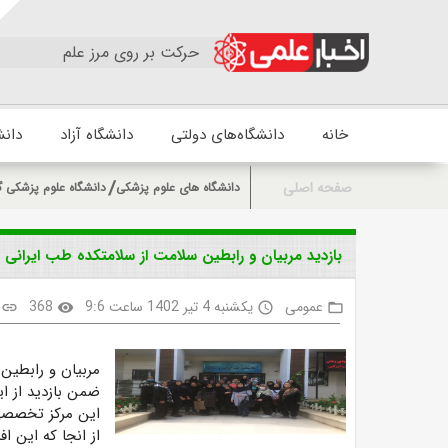
حرکت بر روی مرز علم
خانه
دانشگاه‌های دولتی
دانشگاه آزاد
دانش
صفحه اصلی
دانشگاه های علوم پزشکی
دانشگاه علوم پزشکی گ
بازدید مربیان و رابطین سلامت از سلامتکده طب ایرانی
عمومی
یکشنبه 4 تیر 1402 ساعت 9:6
368
link
visibility
access_time
folder_open
مربیان و رابطین
ضمن بازدید از ای
این مرکز تخصصی 
از انجا که این ا