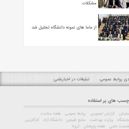
مشکلات
از ماما های نمونه دانشگاه تجلیل شد
ندی روابط عمومی
تبلیغات در اخبارعلمی
چسب های پر استفاده
مایش
گزارش تصویری
روابط عمومی
هفته سلامت
ایشگاه
وزارت بهداشت
منابع طبیعی
دانشگاه آزاد
کارآفرینی
شست علمی
هفته پژوهش
کرونا