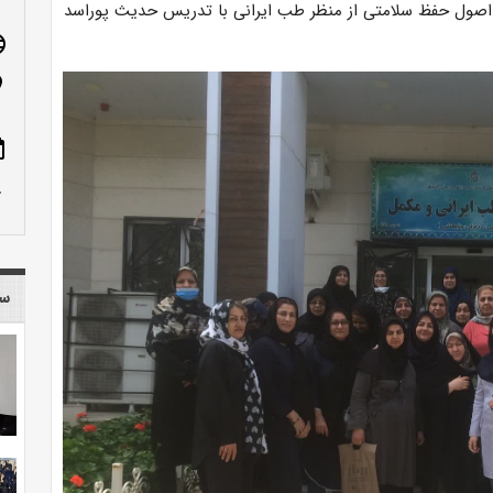
 اصول حفظ سلامتی از منظر طب ایرانی با تدریس حدیث پوراسد
age
n_on
ote
row_up
سا