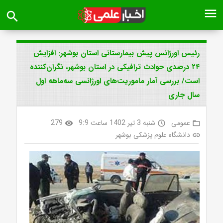
menu
search
رئیس اورژانس پیش بیمارستانی استان بوشهر: افزایش
۲۴ درصدی حوادث ترافیکی در استان بوشهر، نگران‌کننده
است/ بررسی آمار ماموریت‌های اورژانسی سه‌ماهه اول
سال جاری
عمومی
شنبه 3 تیر 1402 ساعت 9:9
279
visibility
access_time
folder_open
دانشگاه علوم پزشکی بوشهر
link