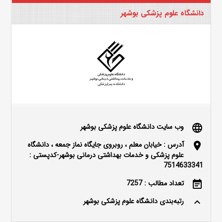
دانشگاه علوم پزشکی بوشهر
وب سایت دانشگاه علوم پزشکی بوشهر
language
آدرس : خیابان معلم ، روبروی جایگاه نماز جمعه ، دانشگاه
location_on
علوم پزشکی و خدمات بهداشتی درمانی بوشهر-کدپستی :
7514633341
تعداد مطالب : 7257
event_note
رتبه‌بندی دانشگاه علوم پزشکی بوشهر
keyboard_arrow_up