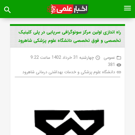
menu
search
راه اندازی اولین مرکز سونوگرافی سرپایی در پلی کلینیک
تخصصی و فوق تخصصی دانشگاه علوم پزشکی شاهرود
عمومی
چهارشنبه 31 خرداد 1402 ساعت 9:22
access_time
folder_open
381
visibility
دانشگاه علوم پزشکی و خدمات بهداشتی درمانی شاهرود
link