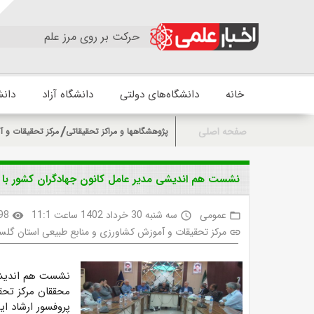
حرکت بر روی مرز علم
خانه
دانشگاه‌های دولتی
دانشگاه آزاد
دانش
صفحه اصلی
پژوهشگاهها و مراکز تحقیقاتی
مرکز تحقیقات و آ
نشست هم اندیشی مدیر عامل کانون جهادگران کشور با 
عمومی
سه شنبه 30 خرداد 1402 ساعت 11:1
98
visibility
access_time
folder_open
مرکز تحقیقات و آموزش کشاورزی و منابع طبیعی استان گلس
link
نشست هم اندیشی 
محققان مرکز تحق
پروفسور ارشاد این