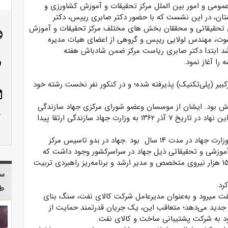
عمومی و امور بین الملل مرکز تحقیقات و آموزش کشاورزی و
تان، در این نشست که با حضور دکتر صابری رییس، دکتر
 تحقیقاتی و محققان بخش های مختلف مرکز تحقیقات و آموزش
age
سوت، مهندس لولایی رییس و گروهی از اعضای هیات مدیره
شد ابتدا دکتر صابری ریاست مرکز ضمن شادباش هفته
را آغاز نمود.
n_on
بیر (پلی‌تکنیک) پذیرفته شده؛ و در کنکور نفر نخست رشته خود
ote
رتش بود. ایشان از موسسان وعضو شورای مرکزی جهاد سازندگی
row_up
بود. جهاد سازندگی در تاریخ ۲۷ خرداد ۱۳۵۸ تاسیس شد. این نهاد در تاریخ ۷ آذر ۱۳۶۲ به وزارت جهاد سازندگی ارتقا پیدا
مهندس امانپورنخستین و تنها معاون آموزش و تحقیقات وزارت جهاد در مدت ۱۴ سال بود .جهاد در بدو تاسیس مرکز
ی ادغام شد ۱۵۰ موسسه و مرکز آموزشی و تحقیقاتی ذیل جهاد در سراسرکشور وجود داشت که
حدود ۱۰ هزار پروژه‌ی تحقیقات کاربردی را هدایت کرده؛ و ۱۵ هزار نیروی متخصص و مدیر ارشد و برنامه‌ریز راهبردی تربیت
سا
رد.
طب
 وزارت نفت میرود و به‌عنوان مدیرعامل شرکت کالای نفت، سنگ بنای
جدید می‌دهد؛ متعاقب این، یک جریان قدرتمند حمایت از
ود به شرکت پشتیبانی ساخت و کالای نفت.