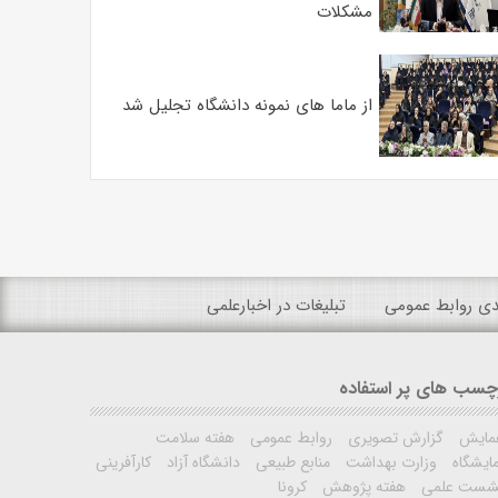
مشکلات
از ماما های نمونه دانشگاه تجلیل شد
ندی روابط عمومی
تبلیغات در اخبارعلمی
چسب های پر استفاده
مایش
گزارش تصویری
روابط عمومی
هفته سلامت
ایشگاه
وزارت بهداشت
منابع طبیعی
دانشگاه آزاد
کارآفرینی
شست علمی
هفته پژوهش
کرونا