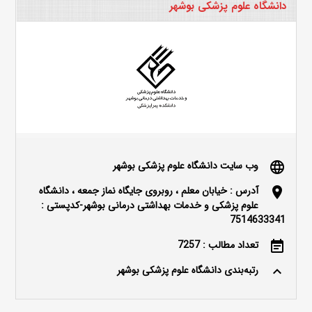
دانشگاه علوم پزشکی بوشهر
وب سایت دانشگاه علوم پزشکی بوشهر
language
آدرس : خیابان معلم ، روبروی جایگاه نماز جمعه ، دانشگاه
location_on
علوم پزشکی و خدمات بهداشتی درمانی بوشهر-کدپستی :
7514633341
تعداد مطالب : 7257
event_note
رتبه‌بندی دانشگاه علوم پزشکی بوشهر
keyboard_arrow_up