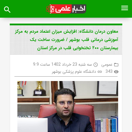
menu
search
معاون درمان دانشگاه: افزایش میزان اعتماد مردم به مرکز
آموزشی درمانی قلب بوشهر / ضرورت ساخت یک
بیمارستان ۲۰۰ تختخوابی قلب در مرکز استان
عمومی
سه شنبه 23 خرداد 1402 ساعت 9:9
access_time
folder_open
343
دانشگاه علوم پزشکی بوشهر
link
visibility