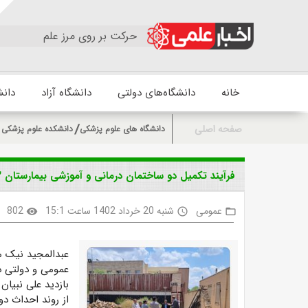
حرکت بر روی مرز علم
خانه
دانشگاه‌های دولتی
دانشگاه آزاد
دانش
صفحه اصلی
دانشگاه های علوم پزشکی
دانشکده علوم پزشکی 
فرآیند تکمیل دو ساختمان درمانی و آموزشی بیمارستان ۱۶۳ تختی مراغه/ بیمارستان ۳۵۰ تختی در مراغه احداث می‌شود
عمومی
شنبه 20 خرداد 1402 ساعت 15:1
802
visibility
access_time
folder_open
عبدالمجید نیک م
عمومی و دولتی در
بازدید علی نبیان
از روند احداث دو