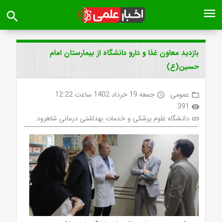
menu
search
بازدید معاون غذا و دارو دانشگاه از بیمارستان امام
حسین(ع)
عمومی
جمعه 19 خرداد 1402 ساعت 12:22
access_time
folder_open
391
visibility
دانشگاه علوم پزشکی و خدمات بهداشتی درمانی شاهرود
link