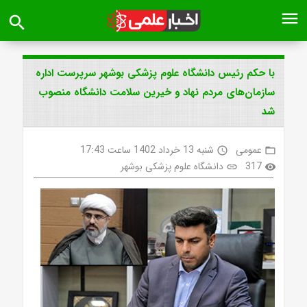
menu
search
با حکم رئیس دانشگاه علوم پزشکی بوشهر سرپرست اداره
سازمان‌های مردم نهاد و خیرین سلامت دانشگاه منصوب
شد
عمومی
شنبه 13 خرداد 1402 ساعت 17:43
access_time
folder_open
317
دانشگاه علوم پزشکی بوشهر
link
visibility