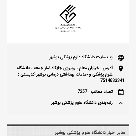
وب سایت دانشگاه علوم پزشکی بوشهر
language
آدرس : خیابان معلم ، روبروی جایگاه نماز جمعه ، دانشگاه
location_on
علوم پزشکی و خدمات بهداشتی درمانی بوشهر-کدپستی :
7514633341
تعداد مطالب : 7257
event_note
رتبه‌بندی دانشگاه علوم پزشکی بوشهر
keyboard_arrow_up
سایر اخبار دانشگاه علوم پزشکی بوشهر