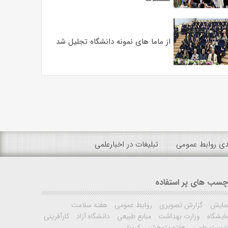
از ماما های نمونه دانشگاه تجلیل شد
ندی روابط عمومی
تبلیغات در اخبارعلمی
چسب های پر استفاده
مایش
گزارش تصویری
روابط عمومی
هفته سلامت
ایشگاه
وزارت بهداشت
منابع طبیعی
دانشگاه آزاد
کارآفرینی
شست علمی
هفته پژوهش
کرونا