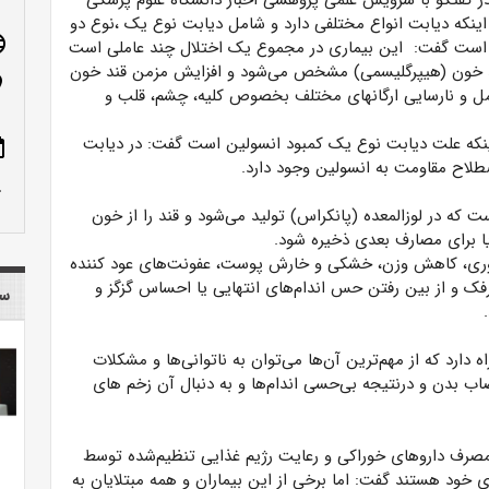
ر گفتگو با سرویس علمی پژوهشی اخبار دانشگاه علوم پزشکی
 اینکه دیابت انواع مختلفی دارد و شامل دیابت نوع یک ،نوع دو
age
ی است گفت: این بیماری
در مجموع یک اختلال چند عاملی است
ند خون (هیپرگلیسمی) مشخص می‌شود و افزایش مزمن قند خون
n_on
ل و نارسایی ارگانهای مختلف بخصوص کلیه، چشم، قلب و
اینکه علت دیابت نوع یک کمبود انسولین است گفت: در دیابت
ote
اصطلاح مقاومت به انسولین وجود دارد.
row_up
که در لوزالمعده (پانکراس) تولید می‌شود و قند را از خون
 یا برای مصارف بعدی ذخیره شود.
رخوری، کاهش وزن، خشکی و خارش پوست، عفونت‌های عود کننده
فک و از بین رفتن حس اندام‌های انتهایی یا احساس گزگز و
سا
دارد که از مهم‌ترین آن‌ها می‌توان به ناتوانی‌ها و مشکلات
اب بدن و درنتیجه بی‌حسی اندام‌ها و به دنبال آن زخم‌ های
با مصرف داروهای خوراکی و رعایت رژیم غذایی تنظیم‌شده توسط
ی خود هستند گفت:
اما برخی از این بیماران و همه مبتلایان به