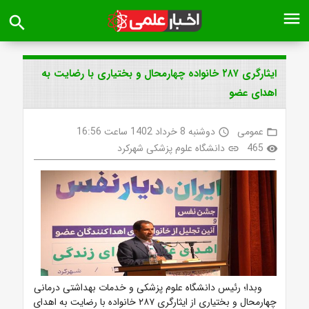
menu
search
ایثارگری ۲۸۷ خانواده چهارمحال و بختیاری با رضایت به
اهدای عضو
عمومی
دوشنبه 8 خرداد 1402 ساعت 16:56
access_time
folder_open
465
دانشگاه علوم پزشکی شهرکرد
link
visibility
وبدا؛‌ رئیس دانشگاه علوم پزشکی و خدمات بهداشتی درمانی
چهارمحال و بختیاری از ایثارگری ۲۸۷ خانواده با رضایت به اهدای