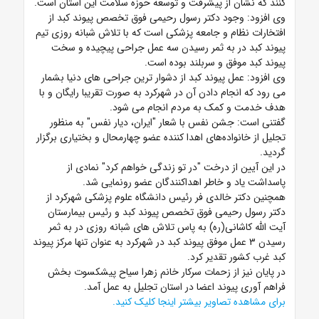
کنند که نشان از پیشرفت و توسعه حوزه سلامت این استان است.
وی افزود: وجود دکتر رسول رحیمی فوق تخصص پیوند کبد از
افتخارات نظام و جامعه پزشکی است که با تلاش شبانه روزی تیم
پیوند کبد در به ثمر رسیدن سه عمل جراحی پیچیده و سخت
پیوند کبد موفق و سربلند بوده است.
وی افزود: عمل پیوند کبد از دشوار ترین جراحی های دنیا بشمار
می رود که انجام دادن آن در شهرکرد به صورت تقریبا رایگان و با
هدف خدمت و کمک به مردم انجام می شود.
گفتنی است: جشن نفس با شعار "ایران، دیار نفس" به منظور
تجلیل از خانواده‌های اهدا کننده عضو چهارمحال و بختیاری برگزار
گردید.
در این آیین از درخت "در تو زندگی خواهم کرد" نمادی از
پاسداشت یاد و خاطر اهداکنندگان عضو رونمایی شد.
همچنین دکتر خالدی فر رئیس دانشگاه علوم پزشکی شهرکرد از
دکتر رسول رحیمی فوق تخصص پیوند کبد و رئیس بیمارستان
آیت الله کاشانی(ره) به پاس تلاش های شبانه روزی در به ثمر
رسیدن ۳ عمل موفق پیوند کبد در شهرکرد به عنوان تنها مرکز پیوند
کبد غرب کشور تقدیر کرد.
در پایان نیز از زحمات سرکار خانم زهرا سیاح پیشکسوت بخش
فراهم آوری پیوند اعضا در استان تجلیل به عمل آمد.
برای مشاهده تصاویر بیشتر
اینجا
کلیک کنید.