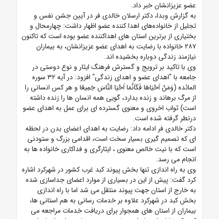
عضو عزیزانشان خبر داد.
به گزارش وبدا، دکتر ارسلان خالدی فر در آیین جشن نفس و
تجلیل از خانواده‌های اهدا کننده عضو اظهار داشت: چهارمحال و
بختیاری از برترین استان های اهداکننده عضو بوده است که تاکنون
۲۸۷ خانواده با رضایت به اهدای عضو عزیزانشان، به بیماران
نیازمند زندگی دوباره بخشیده اند.
وی با تاکید بر ترویج و گسترش فرهنگ ایثار و نوع دوستی در
جامعه با "اهدای عضو و اهدای زندگی" افزود: در آیه ۳۲ سوره
المائده (وَمَنْ اَحْیَاهَا فَکَاَنَّمَا اَحْیَا النَّاسَ جَمِیعًا و هر کس انسانی را
از مرگ برهاند و زنده بدارد، گویی همه انسان ها را زنده داشته
است) ثواب اخروی و معنوی گسترده ای برای عمل به اهدای عضو
درنطر گرفته شده است.
دکتر خالدی فر ادامه داد: رضایت به اهدای اعضای بدن در لحظه
ای که تصمیم گیری بسیار سخت است، اقدامی بزرگ و ستودنی
است که با نیت خالص معنوی ، ایثارگری و فداکاری خانواده ها به
انجام می رسد.
وی به راه اندازی تنها بخش پیوند کبد غرب کشور در شهرکرد اشاره
کرد گفت: پیش از این در بسیاری از موارد اعضای جداسازی شده
به خارج از استان جهت پیوند منتقل می شد اما با راه اندازی
بخش کبد در شهرکرد علاوه بر خدمات رسانی به هم استانی ها،
بیماران از استان های همجوار برای دریافت خدمات مراجعه می