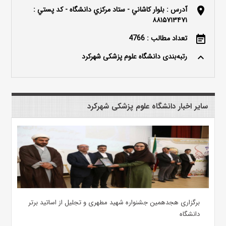
آدرس : بلوار كاشاني - ستاد مركزي دانشگاه - كد پستي :
location_on
۸۸۱۵۷۱۳۴۷۱
تعداد مطالب : 4766
event_note
رتبه‌بندی دانشگاه علوم پزشکی شهرکرد
keyboard_arrow_up
سایر اخبار دانشگاه علوم پزشکی شهرکرد
برگزاری هجدهمین جشنواره شهید مطهری و تجلیل از اساتید برتر
دانشگاه