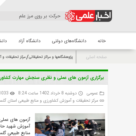
حرکت بر روی مرز علم
خانه
دانشگاه‌های دولتی
دانشگاه آزاد
دانش
صفحه اصلی
پژوهشگاهها و مراکز تحقیقاتی
مرکز تحقیقات و آ
برگزاری آزمون های عملی و نظری سنجش مهارت کشاورز
عمومی
دوشنبه 8 خرداد 1402 ساعت 8:24
1033
visibility
access_time
folder_open
مرکز تحقیقات و آموزش کشاورزی و منابع طبیعی استان گلس
link
آموزش شهید حاجی
منابع طبیعی گلست