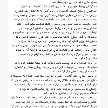
محل سالن جلسات این مرکز برگزار شد.
به گزارش روابط عمومی و روابط بین الملل مرکز تحقیقات و آموزش
کشاورزی و منابع طبیعی گلستان، در این آیین که با حضور دکتر صابری،
رییس، دکتر آقاجانی معاون آموزشی، همکاران روابط عمومی و گروه رابط
روابط عمومی معاونت ها، بخش ها، واحد و ایستگاه های مرکز انجام شد.
ابتدا مهندس محمد حسن پناه مسئول روابط عمومی مرکز، ضمن خوش
آمدگویی به حاضران و تعریف روابط عمومی، به نقش این واحد در
ارتباطات برون سازمانی و درون سازمانی و معرفی برنامه ها و دستاوردهای
مجموعه به گروه متنوع جامعه مخاطب در لایه های مختلف و بهره بردار
بخش کشاورزی اشاره کرد ایشان همچنین در خصوص جایگاه ویژه و
اهمیت برنامه های این حوزه و ضرورت پیگیری این مهم از سوی رابطان و
اطلاع یابی از برنامه ها و فعالیت های حوزه مربوطه و ارایه آن به ستاد
روابط عمومی مرکز جهت اطلاع رسانی و انتشار محتوای تولید شده، با
حاضران گفتگو نمود.
در ادامه همکاران حاضر پیشنهادات، دیدگاه ها و نقطه نظرات خود را در
موضوعات و مسائل مرتبط با این حوزه را جهت پویایی بیشتر و نمایش
شایسته از بروندادهای مرکز ارائه دادند.
در بخش بعدی، دکتر آقاجانی معاون آموزشی مرکز ضمن اشاره به مسیرها و
کانال های معرفی مرکز و اطلاع رسانی به جامعه مخاطب و پیگیری هایی که
برای ارتقای این حوزه تاکنون در مرکز در جریان بوده است را برشمرد و در
راستای تولید محتوا بر ضرورت تهیه و به روز رسانی کلیپ، کتابچه و
استانداردسازی تولید اخبار بخش ها، تاکید کرد.
در بخش سوم برنامه، دکتر صابری ریاست مرکز، ضمن خدا قوت به همکاران
حاضر و همکارانی که در خط مقدم مرکز در ایستگاه ها، در حال برداشت
مزارع تحقیقاتی و کاشت پروژهای جدید می باشند سخنان خود را آغاز کرد