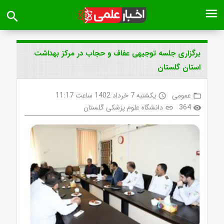
menu
search
برگزاری جلسه توجیهی عفاف و حجاب در مرکز بهداشت
استان گلستان
عمومی
یکشنبه 7 خرداد 1402 ساعت 11:17
access_time
folder_open
364
دانشگاه علوم پزشکی گلستان
link
visibility